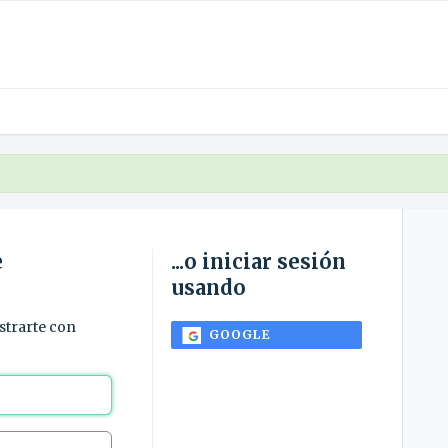
e
...o iniciar sesión
usando
istrarte con
GOOGLE