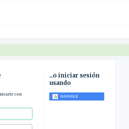
e
...o iniciar sesión
usando
istrarte con
GOOGLE